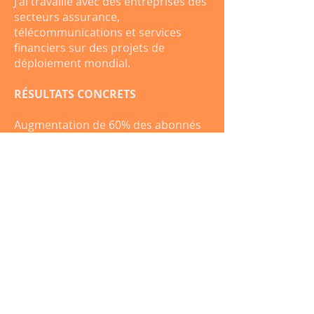
J'ai travaillé avec des entreprises des
secteurs assurance,
télécommunications et services
financiers sur des projets de
déploiement mondial.
RÉSULTATS CONCRETS
Augmentation de 60% des abonnés
sur les réseaux sociaux en 6 mois
pour une entreprise d'événements
culturels, grâce à une stratégie de
contenu différenciée par canal. —
Croissance de 70% des abonnés sur
tous les canaux pour une entreprise
espagnole à Paris dans le cadre
d'une stratégie de communication
digitale 360°.
Vous souhaitez construire une vraie
présence sur les réseaux sociaux ?