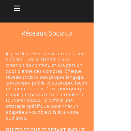
Réseaux Sociaux
Je gère les réseaux sociaux de façon
globale — de la stratégie à la
création de contenu et à la gestion
quotidienne des comptes. Chaque
réseau social a son propre langage,
son propre public et sa propre façon
de communiquer. C'est pourquoi je
n'applique pas la même formule sur
tous les canaux : je définis une
stratégie spécifique pour chacun,
adaptée à vos objectifs et à votre
audience.
QU'EST-CE QUE CE SERVICE INCLUT