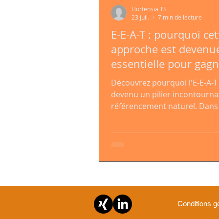
Hortensia TS
23 juil.
7 min de lecture
E-E-A-T : pourquoi cet
approche est devenu
essentielle pour gagn
confiance de Google…
Découvrez pourquoi l'E-E-A-T
vos clients
devenu un pilier incontourna
référencement naturel. Dans
article, nous expliquons ce q
signifient l'expérience, l'exper
l'autorité et la fiabilité, com
critères influencent la visibili
Google et les moteurs de re
alimentés par l'IA, et quelles 
concrètes mettre en place p
renforcer la crédibilité de vot
Conditions g
gagner la confiance de vos fu