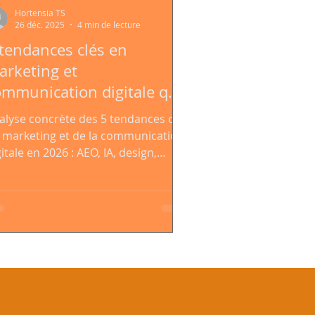
Hortensia TS
26 déc. 2025
4 min de lecture
 tendances clés en
arketing et
ommunication digitale qui
arqueront 2026 (selon
alyse concrète des 5 tendances clés
on expérience de
 marketing et de la communication
eelance)
itale en 2026 : AEO, IA, design,
déo, contenu de qualité et bots
telligents, basée sur une expérience
rrain de freelance.