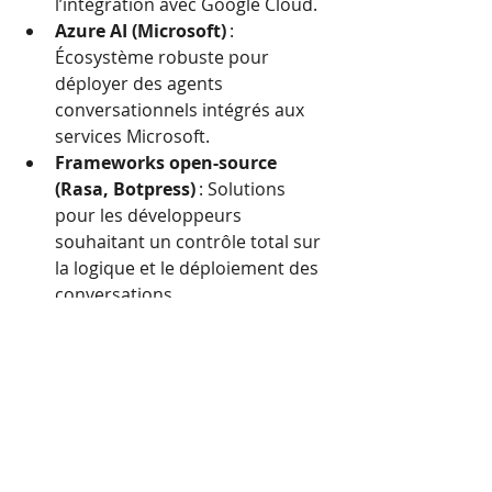
l’intégration avec Google Cloud.
Azure AI (Microsoft)
 : 
Écosystème robuste pour 
déployer des agents 
conversationnels intégrés aux 
services Microsoft.
Frameworks open-source 
(Rasa, Botpress)
 : Solutions 
pour les développeurs 
souhaitant un contrôle total sur 
la logique et le déploiement des 
conversations.
Et ce n’est qu’une partie de 
l’écosystème.
Le marché est vaste et en 
expansion : startups émergentes, 
frameworks open-source, 