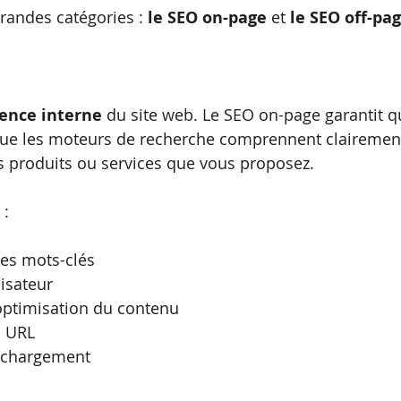
randes catégories : 
le SEO on-page
 et 
le SEO off-pa
ence interne
 du site web. Le SEO on-page garantit qu
que les moteurs de recherche comprennent clairemen
s produits ou services que vous proposez.
 :
des mots-clés
lisateur
l’optimisation du contenu
s URL
e chargement