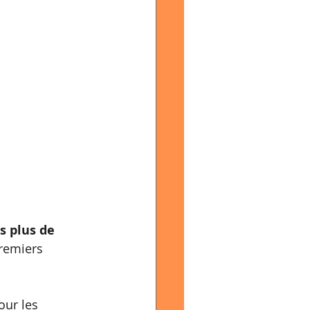
is plus de 
premiers 
our les 