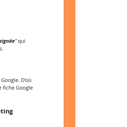
aignée
”
 qui 
s.
 Google. D’où 
e fiche Google 
ting 