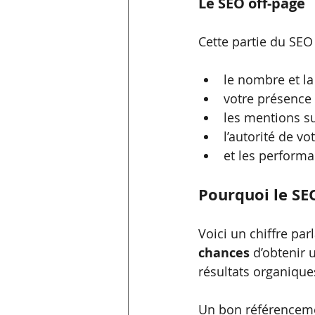
Le SEO off-page
Cette partie du SEO
le nombre et la
votre présence 
les mentions su
l’autorité de v
et les performa
Pourquoi le SEO
Voici un chiffre par
chances
 d’obtenir 
résultats organique
Un bon référencement