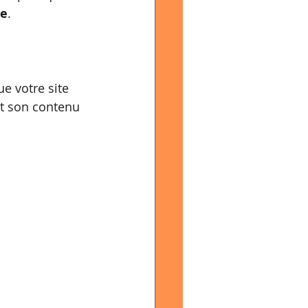
ge
.
e votre site 
t son contenu 