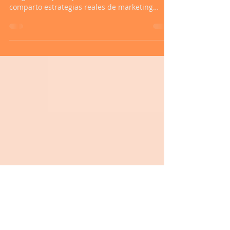
Estrategias de marketing para
pymes
¿Cómo puede una pyme competir digitalmente
sin grandes presupuestos? En este artículo
comparto estrategias reales de marketing
digital — SEO, GEO, publicidad online y redes
sociales — y el caso de un estudio de yoga que
llegó al top 5 en búsqueda local en menos de 2
semanas.